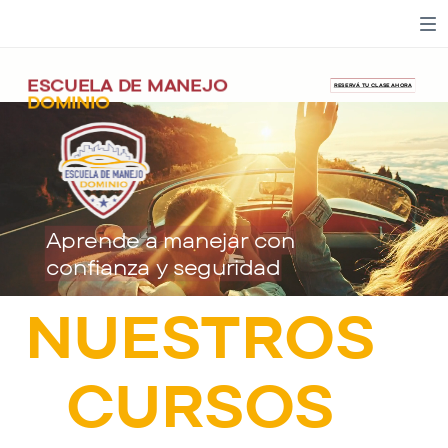
ESCUELA DE MANEJO
RESERVÁ TU CLASE AHORA
DOMINIO
Aprende a manejar con
confianza y seguridad
NUESTROS
CURSOS